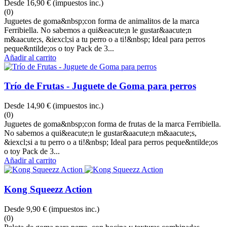
Desde
16,90 €
(impuestos inc.)
(0)
Juguetes de goma&nbsp;con forma de animalitos de la marca
Ferribiella. No sabemos a qui&eacute;n le gustar&aacute;n
m&aacute;s, &iexcl;si a tu perro o a ti!&nbsp; Ideal para perros
peque&ntilde;os o toy Pack de 3...
Añadir al carrito
Trío de Frutas - Juguete de Goma para perros
Desde
14,90 €
(impuestos inc.)
(0)
Juguetes de goma&nbsp;con forma de frutas de la marca Ferribiella.
No sabemos a qui&eacute;n le gustar&aacute;n m&aacute;s,
&iexcl;si a tu perro o a ti!&nbsp; Ideal para perros peque&ntilde;os
o toy Pack de 3...
Añadir al carrito
Kong Squeezz Action
Desde
9,90 €
(impuestos inc.)
(0)