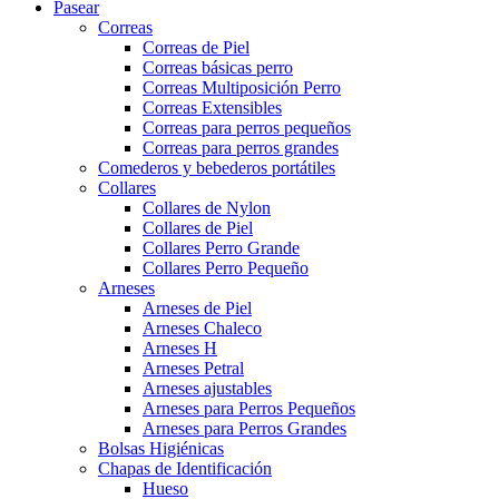
Pasear
Correas
Correas de Piel
Correas básicas perro
Correas Multiposición Perro
Correas Extensibles
Correas para perros pequeños
Correas para perros grandes
Comederos y bebederos portátiles
Collares
Collares de Nylon
Collares de Piel
Collares Perro Grande
Collares Perro Pequeño
Arneses
Arneses de Piel
Arneses Chaleco
Arneses H
Arneses Petral
Arneses ajustables
Arneses para Perros Pequeños
Arneses para Perros Grandes
Bolsas Higiénicas
Chapas de Identificación
Hueso