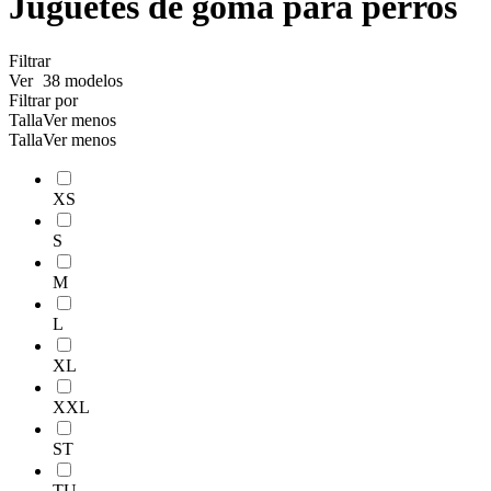
Juguetes de goma para perros
Filtrar
Ver
38 modelos
Filtrar por
Talla
Ver menos
Talla
Ver menos
XS
S
M
L
XL
XXL
ST
TU