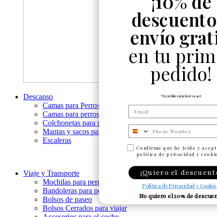
¡
10% de
descuento
envío grat
en tu prim
pedido!
Descanso
*En pedidos superiores a 40€
Camas para Perros Pequeños
Camas para perros grandes
Colchonetas para perro
Numero de telefono
Mantas y sacos para perros
Escaleras
Confirmo que he leído y acept
política de privacidad y cooki
¡Quiero el descuent
Viaje y Transporte
Mochilas para perros
Política de Privacidad y Cookie
Bandoleras para perros
No quiero el 10% de descue
Bolsos de paseo
Bolsos Cerrados para viajar
Accesorios para el coche