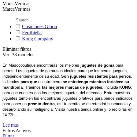
Marca
Ver mas
Marca
Ver mas
Creaciones Gloria
Ferribiella
Kong Company
Eliminar filtros
Ver
38 modelos
En Mascoboutique encontrarás los mejores
juguetes de goma
para
perros. Los juguetes de goma son ideales para que los perros jueguen,
independientemente de su edad.
Son juguetes
resistentes para perros
,
indicados
para que
nuestro perro
se entretenga mientras
fortalece su
mandíbula
. Traemos
las mejores marcas de juguetes
, incluida
KONG
,
para que cuentes con los mejores juguetes del mercado. Entre nuestros
juguetes también los encontrarás juguetes olfativos para perros indicados
para poner un
premio dentro
, así tu perrito se entretendrá buscándolo y
desarrollando su inteligencia. Visita nuestra tienda online y lo recibirás en
24-72h.
Lee mas
Filtros Activos
Filtrar