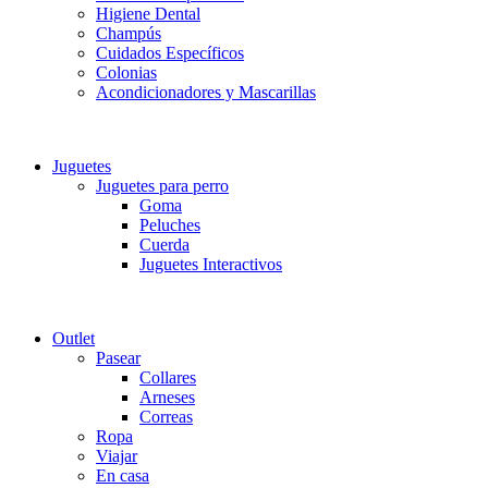
Higiene Dental
Champús
Cuidados Específicos
Colonias
Acondicionadores y Mascarillas
Juguetes
Juguetes para perro
Goma
Peluches
Cuerda
Juguetes Interactivos
Outlet
Pasear
Collares
Arneses
Correas
Ropa
Viajar
En casa