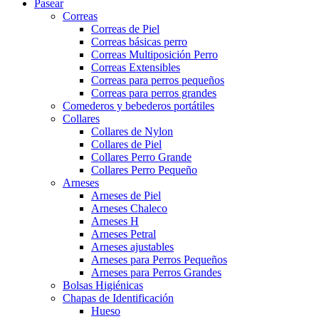
Pasear
Correas
Correas de Piel
Correas básicas perro
Correas Multiposición Perro
Correas Extensibles
Correas para perros pequeños
Correas para perros grandes
Comederos y bebederos portátiles
Collares
Collares de Nylon
Collares de Piel
Collares Perro Grande
Collares Perro Pequeño
Arneses
Arneses de Piel
Arneses Chaleco
Arneses H
Arneses Petral
Arneses ajustables
Arneses para Perros Pequeños
Arneses para Perros Grandes
Bolsas Higiénicas
Chapas de Identificación
Hueso