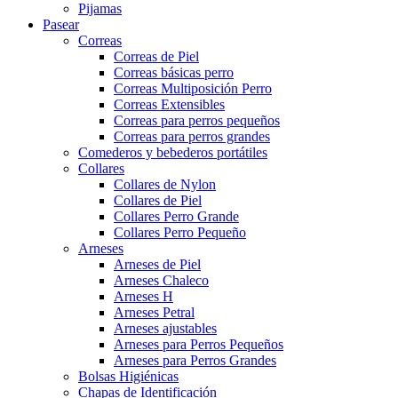
Pijamas
Pasear
Correas
Correas de Piel
Correas básicas perro
Correas Multiposición Perro
Correas Extensibles
Correas para perros pequeños
Correas para perros grandes
Comederos y bebederos portátiles
Collares
Collares de Nylon
Collares de Piel
Collares Perro Grande
Collares Perro Pequeño
Arneses
Arneses de Piel
Arneses Chaleco
Arneses H
Arneses Petral
Arneses ajustables
Arneses para Perros Pequeños
Arneses para Perros Grandes
Bolsas Higiénicas
Chapas de Identificación