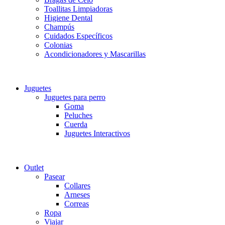
Toallitas Limpiadoras
Higiene Dental
Champús
Cuidados Específicos
Colonias
Acondicionadores y Mascarillas
Juguetes
Juguetes para perro
Goma
Peluches
Cuerda
Juguetes Interactivos
Outlet
Pasear
Collares
Arneses
Correas
Ropa
Viajar