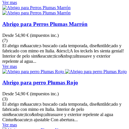
Ver mas
Abrigo para Perros Plumas Marrón
Desde
54,90 €
(impuestos inc.)
(7)
El abrigo m&aacute;s buscado cada temporada, dise&ntilde;ado y
fabricado con mimo en Italia. &iexcl;A los teckels les sienta genial!
Interior de pelo sint&eacute;tico&nbsp;ultrasuave y exterior
repelente al agua...
Ver mas
Abrigo para perro Plumas Rojo
Desde
54,90 €
(impuestos inc.)
(3)
El abrigo m&aacute;s buscado cada temporada, dise&ntilde;ado y
fabricado con mimo en Italia. Interior de pelo
sint&eacute;tico&nbsp;ultrasuave y exterior repelente al agua
Cintur&oacute;n ajustable Con abertura...
Ver mas