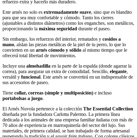
refuerzo extra y hacerlo más duradero.
Este arnés no solo es
extremadamente suave
, sino que es blandito
para que sea muy confortable y cómodo. Tanto los cierres
(ajustables a distintos diámetros) como los enganches, son metálicos,
proporcionando la
máxima seguridad
durante el paseo.
Sin embargo, los refuerzos del interior, rematados y
cosidos a
mano
, aíslan las piezas metálicas de la piel de tu perro, lo que lo
convierten en un
arnés cómodo y sólido
al mismo tiempo que le
ofrecerá total libertad de movimientos.
Incluye una
almohadilla
en la parte de la espalda (donde agarrar la
correa), para asegurar un extra de comodidad. Sencillo,
elegante
,
versátil y
funcional
. Este arnés se convertirá en un indispensable de
sus accesorios de paseo.
Tiene
collar, correas (simple y multiposición)
e incluso
portabolsas a juego
.
El Arnés Nuvola pertenece a la colección
The Essential Collection
diseñada por la fundadora Carlotta Palermo. La primera línea
dedicada a los animales de una empresa familiar italiana con más de
70 años de experiencia en marroquinería del sector del lujo. Sus
materiales, de primera calidad, se han trabajado de forma artesanal
respetando la tradición y el
savoir faire
italiano. Con colores clásicos