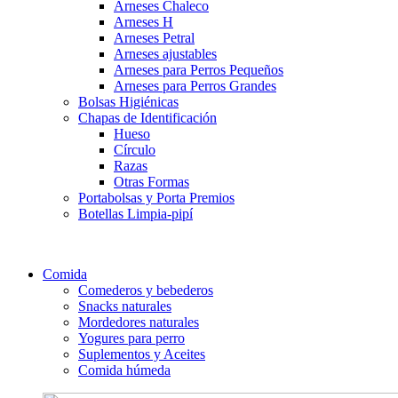
Arneses Chaleco
Arneses H
Arneses Petral
Arneses ajustables
Arneses para Perros Pequeños
Arneses para Perros Grandes
Bolsas Higiénicas
Chapas de Identificación
Hueso
Círculo
Razas
Otras Formas
Portabolsas y Porta Premios
Botellas Limpia-pipí
Comida
Comederos y bebederos
Snacks naturales
Mordedores naturales
Yogures para perro
Suplementos y Aceites
Comida húmeda