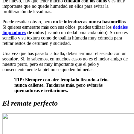
De nuevo, hay que tener mucho
cuidado con los oídos
y es muy
importante que no quede humedad en ellos para evitar la
proliferación de levaduras.
Puede resultar obvio, pero
no le introduzcas nunca bastoncillos
.
Si quieres esmerarte más con sus oídos, puedes utilizar los
d
edales
limpiado
res
de oído
s
(usando un dedal para cada oído). Su uso es
sencillo y su textura como de toallita húmeda muy cómoda para
retirar restos de cerumen y suciedad.
Una vez que has pasado la toalla, debes terminar el secado con un
secador
. Sí, lo sabemos, en muchos casos no es el mejor amigo de
nuestro perro, pero es muy importante que el pelo y
consecuentemente la piel no se queden húmedas.
TIP: Siempre con aire templado tirando a frío,
nunca caliente. Tardaras más, pero evitarás
quemaduras e irritaciones.
El remate perfecto