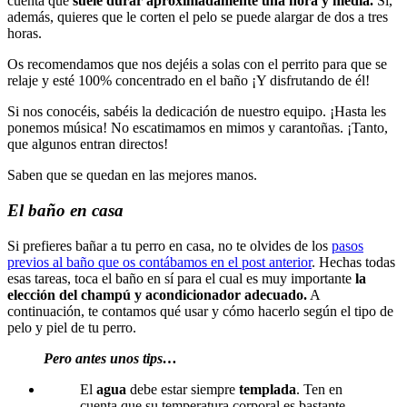
cuenta que
suele durar aproximadamente una hora y media.
Si,
además, quieres que le corten el pelo se puede alargar de dos a tres
horas.
Os recomendamos que nos dejéis a solas con el perrito para que se
relaje y esté 100% concentrado en el baño ¡Y disfrutando de él!
Si nos conocéis, sabéis la dedicación de nuestro equipo. ¡Hasta les
ponemos música! No escatimamos en mimos y carantoñas. ¡Tanto,
que algunos entran directos!
Saben que se quedan en las mejores manos.
El baño en casa
Si prefieres bañar a tu perro en casa, no te olvides de los
pasos
previos al baño que os contábamos en el post anterior
. Hechas todas
esas tareas, toca el baño en sí para el cual es muy importante
la
elección del champú y acondicionador adecuado.
A
continuación, te contamos qué usar y cómo hacerlo según el tipo de
pelo y piel de tu perro.
Pero antes unos tips…
El
agua
debe estar siempre
templada
. Ten en
cuenta que su temperatura corporal es bastante