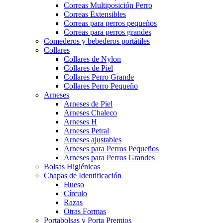
Correas Multiposición Perro
Correas Extensibles
Correas para perros pequeños
Correas para perros grandes
Comederos y bebederos portátiles
Collares
Collares de Nylon
Collares de Piel
Collares Perro Grande
Collares Perro Pequeño
Arneses
Arneses de Piel
Arneses Chaleco
Arneses H
Arneses Petral
Arneses ajustables
Arneses para Perros Pequeños
Arneses para Perros Grandes
Bolsas Higiénicas
Chapas de Identificación
Hueso
Círculo
Razas
Otras Formas
Portabolsas y Porta Premios