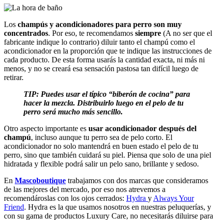
Los
champús y acondicionadores para perro son muy
concentrados
. Por eso, te recomendamos
siempre
(A no ser que el
fabricante indique lo contrario) diluir tanto el champú como el
acondicionador en la proporción que te indique las instrucciones de
cada producto. De esta forma usarás la cantidad exacta, ni más ni
menos, y no se creará esa sensación pastosa tan difícil luego de
retirar.
TIP: Puedes usar el típico “biberón de cocina” para
hacer la mezcla. Distribuirlo luego en el pelo de tu
perro será mucho más sencillo.
Otro aspecto importante es
usar acondicionador después del
champú
, incluso aunque tu perro sea de pelo corto. El
acondicionador no solo mantendrá en buen estado el pelo de tu
perro, sino que también cuidará su piel. Piensa que solo de una piel
hidratada y flexible podrá salir un pelo sano, brillante y sedoso.
En
Mascoboutique
trabajamos con dos marcas que consideramos
de las mejores del mercado, por eso nos atrevemos a
recomendároslas con los ojos cerrados:
Hydra
y
Always Your
Friend
. Hydra es la que usamos nosotros en nuestras peluquerías, y
con su gama de productos Luxury Care, no necesitarás diluirse para