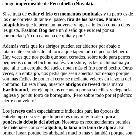
abrigo
impermeable de Ferrubiella (Nuvola).
Si se trata de
evitar el frío en momentos puntuales
y tu perro es de
los que corretea durante el paseo,
tira de los básicos. Plumas
adaptables
que le permitan moverse y jugar a lo loco como a ellos
les gusta.
Fashion Dog
tiene un diseño que es ideal por su
comodidad ¡Y con capucha de quita y pon!
Además verás que los abrigos pueden ser abiertos por abajo o
totalmente cerrados de tal forma que tapen todo el pecho del perro.
Hay veces que nos pedís que sean cerrados, sobre todo para perros
pequeños como el bichón maltés, yorkshire, teckel o chihuahua ya
que, al ir tan cerquita del suelo, notan más el frío por el pecho. Otras
veces, sin embargo, nos pedís que sean abiertos por debajo porque
son más fáciles de poner al cerrarse mediante velcros en la zona del
contorno. En esta línea, nuestros
abrigos de tweed
de la marca
Earthbound
, por ejemplo, os encantan por su sencillez y elegancia
inglesa y por su forro de borreguito. ¡Pero sobre todo por el práctico
cierre con velcro!
Los
jerseys
están especialmente indicados para las épocas de
entretiempo o si ves que tu perro es muy muy friolero
para
ponérselo debajo del abrigo
. Nosotras os recomendamos prendas
de materiales como el
algodón, la lana o la lana de alpaca
. En
primer lugar, porque les abrigarán mucho más y también porque son