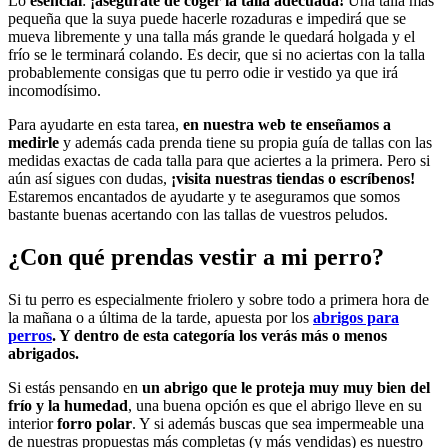
Lo
esencial
:
¡asegúrate de coger la talla adecuada!
Una talla más
pequeña que la suya puede hacerle rozaduras e impedirá que se
mueva libremente y una talla más grande le quedará holgada y el
frío se le terminará colando. Es decir, que si no aciertas con la talla
probablemente consigas que tu perro odie ir vestido ya que irá
incomodísimo.
Para ayudarte en esta tarea,
en nuestra web te enseñamos a
medirle
y además cada prenda tiene su propia guía de tallas con las
medidas exactas de cada talla para que aciertes a la primera. Pero si
aún así sigues con dudas,
¡visita nuestras tiendas o escríbenos!
Estaremos encantados de ayudarte y te aseguramos que somos
bastante buenas acertando con las tallas de vuestros peludos.
¿Con qué prendas vestir a mi perro?
Si tu perro es especialmente friolero y sobre todo a primera hora de
la mañana o a última de la tarde, apuesta por los
abrigos para
perros
. Y dentro de esta categoría los verás más o menos
abrigados.
Si estás pensando en
un abrigo que le proteja muy muy bien del
frío y la humedad
, una buena opción es que el abrigo lleve en su
interior
forro polar
. Y si además buscas que sea impermeable una
de nuestras propuestas más completas (y más vendidas) es nuestro