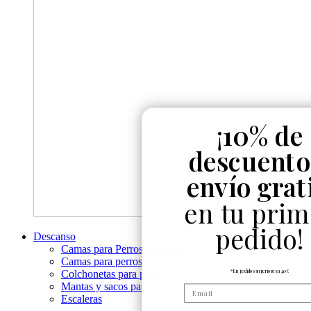
¡
10% de
descuento
envío grat
en tu prim
pedido!
Descanso
Camas para Perros Pequeños
Camas para perros grandes
*En pedidos superiores a 40€
Colchonetas para perro
Mantas y sacos para perros
Escaleras