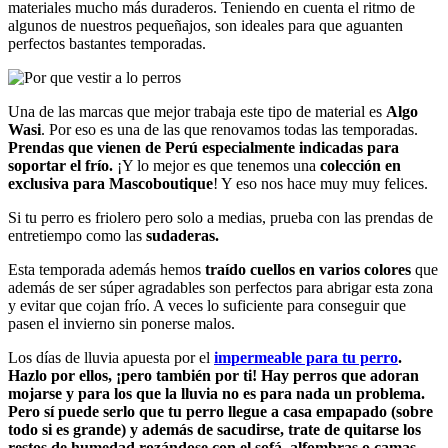
materiales mucho más duraderos. Teniendo en cuenta el ritmo de
algunos de nuestros pequeñajos, son ideales para que aguanten
perfectos bastantes temporadas.
Una de las marcas que mejor trabaja este tipo de material es
Algo
Wasi
. Por eso es una de las que renovamos todas las temporadas.
Prendas que vienen de Perú especialmente indicadas para
soportar el frío.
¡Y lo mejor es que tenemos una
colección en
exclusiva para Mascoboutique
! Y eso nos hace muy muy felices.
Si tu perro es friolero pero solo a medias, prueba con las prendas de
entretiempo como las
sudaderas.
Esta temporada además hemos
traído cuellos en varios colores
que
además de ser súper agradables son perfectos para abrigar esta zona
y evitar que cojan frío. A veces lo suficiente para conseguir que
pasen el invierno sin ponerse malos.
Los días de lluvia apuesta por el
impermeable para tu perro
.
Hazlo por ellos, ¡pero también por ti! Hay perros que adoran
mojarse y para los que la lluvia no es para nada un problema.
Pero sí puede serlo que tu perro llegue a casa empapado (sobre
todo si es grande) y además de sacudirse, trate de quitarse los
restos de humedad rozándose con el sofá, alfombras o camas