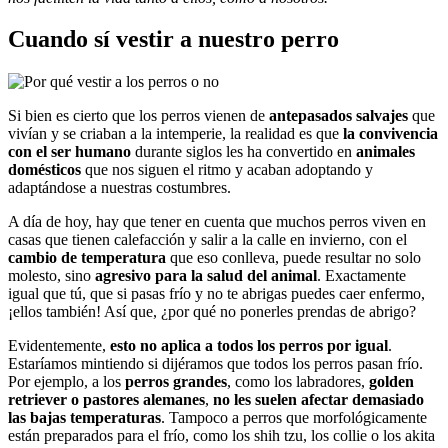
Cuando sí
vestir
a nuestro perro
Si bien es cierto que los perros vienen de
antepasados salvajes
que
vivían y se criaban a la intemperie, la realidad es que
la convivencia
con el ser humano
durante siglos les ha convertido en
animales
domésticos
que nos siguen el ritmo y acaban adoptando y
adaptándose a nuestras costumbres.
A día de hoy, hay que tener en cuenta que muchos perros viven en
casas que tienen calefacción y salir a la calle en invierno, con el
cambio de temperatura
que eso conlleva, puede resultar no solo
molesto, sino
agresivo para la salud del animal
. Exactamente
igual que tú, que si pasas frío y no te abrigas puedes caer enfermo,
¡ellos también! Así que, ¿por qué no ponerles prendas de abrigo?
Evidentemente,
esto no aplica a todos los perros por igual
.
Estaríamos mintiendo si dijéramos que todos los perros pasan frío.
Por ejemplo, a los
perros grandes
, como los labradores,
golden
retriever o pastores alemanes
,
no les suelen afectar demasiado
las bajas temperaturas
. Tampoco a perros que morfológicamente
están preparados para el frío, como los shih tzu, los collie o los akita