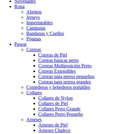
Novedades
Ropa
Abrigos
Jerseys
Impermeables
Camisetas
Bandanas y Cuellos
Pijamas
Pasear
Correas
Correas de Piel
Correas básicas perro
Correas Multiposición Perro
Correas Extensibles
Correas para perros pequeños
Correas para perros grandes
Comederos y bebederos portátiles
Collares
Collares de Nylon
Collares de Piel
Collares Perro Grande
Collares Perro Pequeño
Arneses
Arneses de Piel
Arneses Chaleco