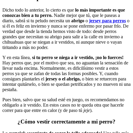
Dicho todo lo anterior, lo cierto es que
lo más importante es que
conozcas bien a tu perro.
Nadie mejor que tú, que le paseas a
diario, sabrá si tu peludo necesita un
abrigo
o
jersey para perros
o
si él es feliz en invierno y nunca se pone enfermo por pasar frío. De
verdad que desde la tienda hemos visto de todo: desde perros
grandes que necesitan su abrigo para salir a la calle en invierno a
chihuahuas que se niegan a ir vestidos, ni aunque nieve o vayan
tiritando a más no poder.
Y en esta línea,
si tu perro se niega a ir vestido, ¡no lo fuerces!
Hay perros que, por el motivo que sea, no aguantan la sensación de
llevar nada encima. Normalmente, es dificilísimo vestir a estos
perros ya que se zafan de todas las formas posibles. Y, cuando
consigues plantarles el
jersey o el abrigo,
o bien se retuercen para
intentar quitárselo, o bien se quedan petrificados y no mueven ni una
pestaña.
Pues bien, salvo que su salud esté en juego, os recomendamos no
obligarlo a ir vestido. En estos casos no te queda otra que hacerle
correr para que entre en calor (y de paso tú
jeje
).
¿Cómo vestir correctamente a mi perro?