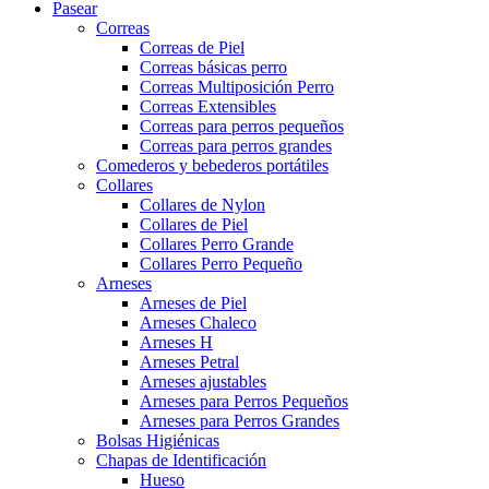
Pasear
Correas
Correas de Piel
Correas básicas perro
Correas Multiposición Perro
Correas Extensibles
Correas para perros pequeños
Correas para perros grandes
Comederos y bebederos portátiles
Collares
Collares de Nylon
Collares de Piel
Collares Perro Grande
Collares Perro Pequeño
Arneses
Arneses de Piel
Arneses Chaleco
Arneses H
Arneses Petral
Arneses ajustables
Arneses para Perros Pequeños
Arneses para Perros Grandes
Bolsas Higiénicas
Chapas de Identificación
Hueso