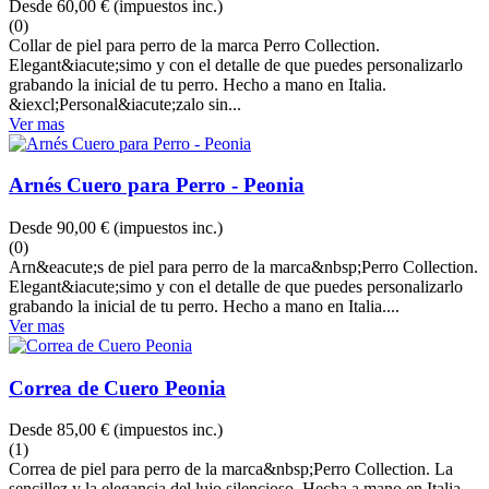
Desde
60,00 €
(impuestos inc.)
(0)
Collar de piel para perro de la marca Perro Collection.
Elegant&iacute;simo y con el detalle de que puedes personalizarlo
grabando la inicial de tu perro. Hecho a mano en Italia.
&iexcl;Personal&iacute;zalo sin...
Ver mas
Arnés Cuero para Perro - Peonia
Desde
90,00 €
(impuestos inc.)
(0)
Arn&eacute;s de piel para perro de la marca&nbsp;Perro Collection.
Elegant&iacute;simo y con el detalle de que puedes personalizarlo
grabando la inicial de tu perro. Hecho a mano en Italia....
Ver mas
Correa de Cuero Peonia
Desde
85,00 €
(impuestos inc.)
(1)
Correa de piel para perro de la marca&nbsp;Perro Collection. La
sencillez y la elegancia del lujo silencioso. Hecha a mano en Italia