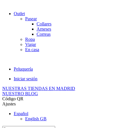
Outlet
Pasear
Collares
Arneses
Correas
Ropa
Viajar
En casa
Peluquería
Iniciar sesión
NUESTRAS TIENDAS EN MADRID
NUESTRO BLOG
Código QR
Ajustes
Español
English GB