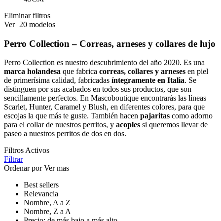
Eliminar filtros
Ver
20 modelos
Perro Collection – Correas, arneses y collares de lujo
Perro Collection es nuestro descubrimiento del año 2020. Es una
marca holandesa
que fabrica
correas, collares y arneses
en piel
de primerísima calidad, fabricadas
íntegramente en Italia
. Se
distinguen por sus acabados en todos sus productos, que son
sencillamente perfectos. En Mascoboutique encontrarás las líneas
Scarlet, Hunter, Caramel y Blush, en diferentes colores, para que
escojas la que más te guste. También hacen
pajaritas
como adorno
para el collar de nuestros perritos, y
acoples
si queremos llevar de
paseo a nuestros perritos de dos en dos.
Filtros Activos
Filtrar
Ordenar por
Ver mas
Best sellers
Relevancia
Nombre, A a Z
Nombre, Z a A
Precio: de más bajo a más alto