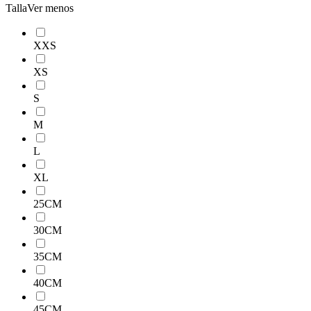
Talla
Ver menos
XXS
XS
S
M
L
XL
25CM
30CM
35CM
40CM
45CM