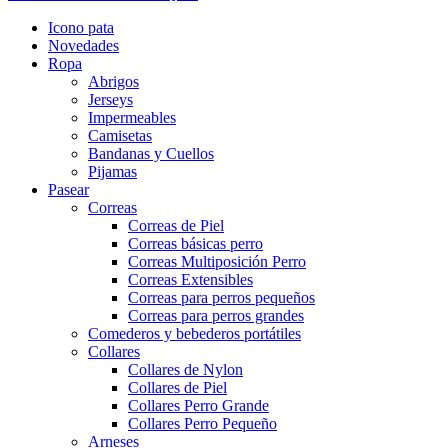
Icono pata
Novedades
Ropa
Abrigos
Jerseys
Impermeables
Camisetas
Bandanas y Cuellos
Pijamas
Pasear
Correas
Correas de Piel
Correas básicas perro
Correas Multiposición Perro
Correas Extensibles
Correas para perros pequeños
Correas para perros grandes
Comederos y bebederos portátiles
Collares
Collares de Nylon
Collares de Piel
Collares Perro Grande
Collares Perro Pequeño
Arneses