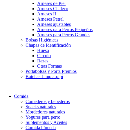
Arneses de Piel
Arneses Chaleco
Arneses H
Arneses Petral
Arneses ajustables
Arneses para Perros Pequeños
Arneses para Perros Grandes
Bolsas Higiénicas
Chapas de Identificación
Hueso
Círculo
Razas
Otras Formas
Portabolsas y Porta Premios
Botellas Limpia-pipí
Comida
Comederos y bebederos
Snacks naturales
Mordedores naturales
Yogures para perro
Suplementos y Aceites
Comida húmeda