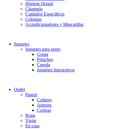
Higiene Dental
Champús
Cuidados Específicos
Colonias
Acondicionadores y Mascarillas
Juguetes
Juguetes para perro
Goma
Peluches
Cuerda
Juguetes Interactivos
Outlet
Pasear
Collares
Arneses
Correas
Ropa
Viajar
En casa