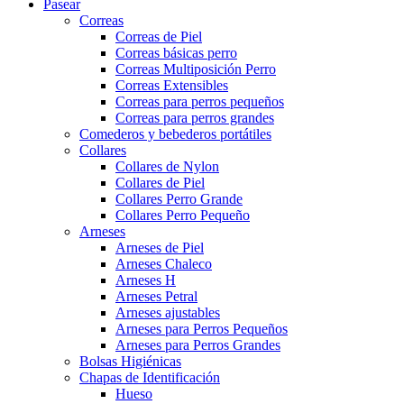
Pasear
Correas
Correas de Piel
Correas básicas perro
Correas Multiposición Perro
Correas Extensibles
Correas para perros pequeños
Correas para perros grandes
Comederos y bebederos portátiles
Collares
Collares de Nylon
Collares de Piel
Collares Perro Grande
Collares Perro Pequeño
Arneses
Arneses de Piel
Arneses Chaleco
Arneses H
Arneses Petral
Arneses ajustables
Arneses para Perros Pequeños
Arneses para Perros Grandes
Bolsas Higiénicas
Chapas de Identificación
Hueso