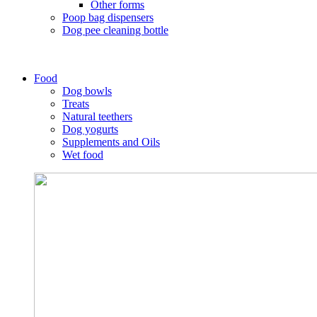
Other forms
Poop bag dispensers
Dog pee cleaning bottle
Food
Dog bowls
Treats
Natural teethers
Dog yogurts
Supplements and Oils
Wet food