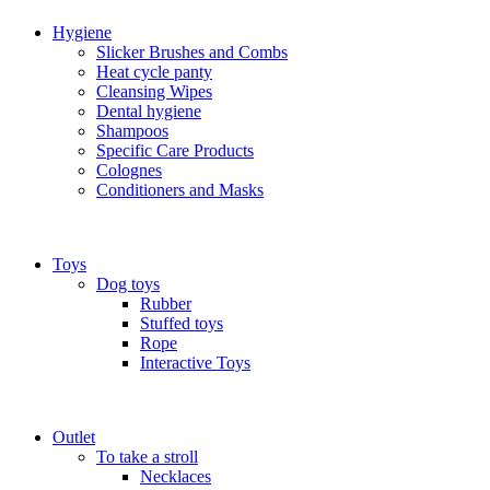
Hygiene
Slicker Brushes and Combs
Heat cycle panty
Cleansing Wipes
Dental hygiene
Shampoos
Specific Care Products
Colognes
Conditioners and Masks
Toys
Dog toys
Rubber
Stuffed toys
Rope
Interactive Toys
Outlet
To take a stroll
Necklaces