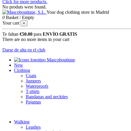
Click for more products.
No produts were found.
Your dog clothing store in Madrid
0
Basket
/
Empty
Your cart
×
Te faltan
€50.00
para
ENVÍO GRATIS
There are no more items in your cart
Darse de alta en el club
New
Clothing
Coats
Jumpers
Waterproofs
T-shirts
Bandanas and neckties
Pajamas
Walking
Leashes