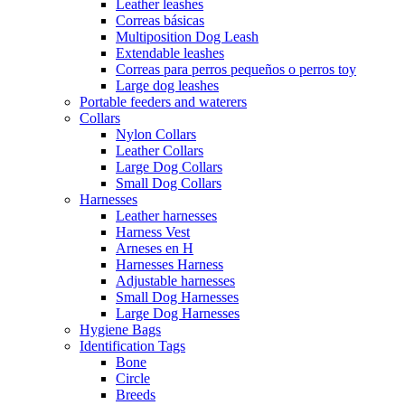
Leather leashes
Correas básicas
Multiposition Dog Leash
Extendable leashes
Correas para perros pequeños o perros toy
Large dog leashes
Portable feeders and waterers
Collars
Nylon Collars
Leather Collars
Large Dog Collars
Small Dog Collars
Harnesses
Leather harnesses
Harness Vest
Arneses en H
Harnesses Harness
Adjustable harnesses
Small Dog Harnesses
Large Dog Harnesses
Hygiene Bags
Identification Tags
Bone
Circle
Breeds