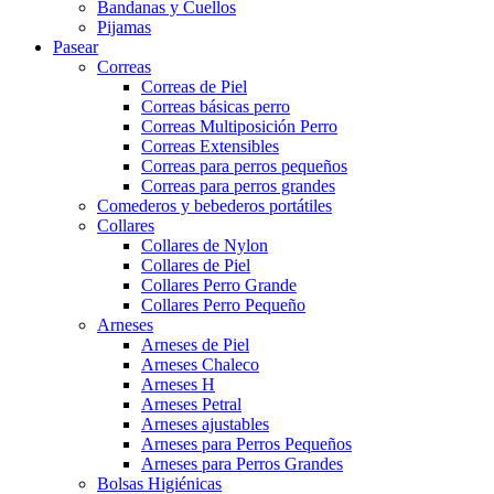
Bandanas y Cuellos
Pijamas
Pasear
Correas
Correas de Piel
Correas básicas perro
Correas Multiposición Perro
Correas Extensibles
Correas para perros pequeños
Correas para perros grandes
Comederos y bebederos portátiles
Collares
Collares de Nylon
Collares de Piel
Collares Perro Grande
Collares Perro Pequeño
Arneses
Arneses de Piel
Arneses Chaleco
Arneses H
Arneses Petral
Arneses ajustables
Arneses para Perros Pequeños
Arneses para Perros Grandes
Bolsas Higiénicas