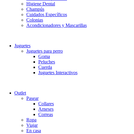
Higiene Dental
Champús
Cuidados Específicos
Colonias
Acondicionadores y Mascarillas
Juguetes
Juguetes para perro
Goma
Peluches
Cuerda
Juguetes Interactivos
Outlet
Pasear
Collares
Arneses
Correas
Ropa
Viajar
En casa