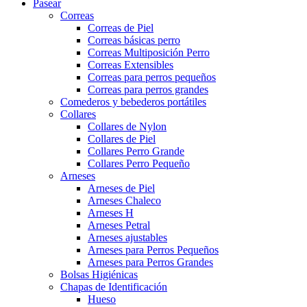
Pasear
Correas
Correas de Piel
Correas básicas perro
Correas Multiposición Perro
Correas Extensibles
Correas para perros pequeños
Correas para perros grandes
Comederos y bebederos portátiles
Collares
Collares de Nylon
Collares de Piel
Collares Perro Grande
Collares Perro Pequeño
Arneses
Arneses de Piel
Arneses Chaleco
Arneses H
Arneses Petral
Arneses ajustables
Arneses para Perros Pequeños
Arneses para Perros Grandes
Bolsas Higiénicas
Chapas de Identificación
Hueso