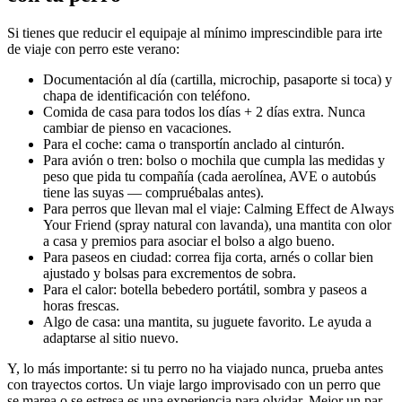
Si tienes que reducir el equipaje al mínimo imprescindible para irte
de viaje con perro este verano:
Documentación al día (cartilla, microchip, pasaporte si toca) y
chapa de identificación con teléfono.
Comida de casa para todos los días + 2 días extra. Nunca
cambiar de pienso en vacaciones.
Para el coche: cama o transportín anclado al cinturón.
Para avión o tren: bolso o mochila que cumpla las medidas y
peso que pida tu compañía (cada aerolínea, AVE o autobús
tiene las suyas — compruébalas antes).
Para perros que llevan mal el viaje: Calming Effect de Always
Your Friend (spray natural con lavanda), una mantita con olor
a casa y premios para asociar el bolso a algo bueno.
Para paseos en ciudad: correa fija corta, arnés o collar bien
ajustado y bolsas para excrementos de sobra.
Para el calor: botella bebedero portátil, sombra y paseos a
horas frescas.
Algo de casa: una mantita, su juguete favorito. Le ayuda a
adaptarse al sitio nuevo.
Y, lo más importante: si tu perro no ha viajado nunca, prueba antes
con trayectos cortos. Un viaje largo improvisado con un perro que
se marea o se estresa es una experiencia para olvidar. Mejor un par