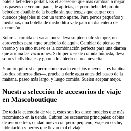
botella bebedero portátil. Es el accesorio que más cambian a mejor
los paseos de verano: paras, le aprietas, el perro bebe del propio
bebedero abatible de la botella sin que tengas que cargar con
cuencos plegables ni con un termo aparte. Para perros pequeños y
medianos, una botella de medio litro vale para un día entero de
excursión.
Sobre la comida en vacaciones: lleva su pienso de siempre, no
aproveches para «que pruebe lo de aquí». Cambiar de pienso en
verano y en sitio nuevo es la combinación perfecta para una diarrea
que arruina las vacaciones. Si tu perro es de comida húmeda, lleva
sobres individuales y guarda lo abierto en una neverita.
Y un truquito: si el perro come reacio en sitios nuevos —es habitual
los dos primeros días—, prueba a darle agua antes del paseo de la
mañana, paseo más largo, y luego comida. Suelen aceptar mejor.
Nuestra selección de accesorios de viaje
en Mascoboutique
De toda la categoría de viaje, estos son los cinco modelos que más
recomiendo en la tienda. Cubren los escenarios principales: cabina
de avión o tren, ciudad nueva con perro pequeño, viaje en coche,
hidratación y perros que llevan mal el viaje.