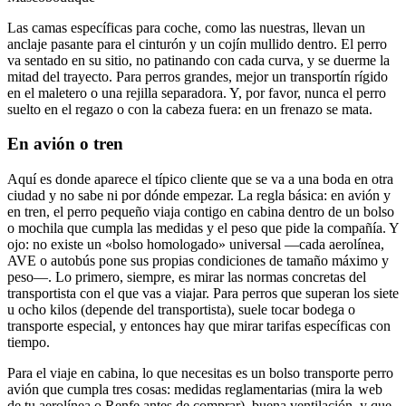
Las camas específicas para coche, como las nuestras, llevan un
anclaje pasante para el cinturón y un cojín mullido dentro. El perro
va sentado en su sitio, no patinando con cada curva, y se duerme la
mitad del trayecto. Para perros grandes, mejor un transportín rígido
en el maletero o una rejilla separadora. Y, por favor, nunca el perro
suelto en el regazo o con la cabeza fuera: en un frenazo se mata.
En avión o tren
Aquí es donde aparece el típico cliente que se va a una boda en otra
ciudad y no sabe ni por dónde empezar. La regla básica: en avión y
en tren, el perro pequeño viaja contigo en cabina dentro de un bolso
o mochila que cumpla las medidas y el peso que pide la compañía. Y
ojo: no existe un «bolso homologado» universal —cada aerolínea,
AVE o autobús pone sus propias condiciones de tamaño máximo y
peso—. Lo primero, siempre, es mirar las normas concretas del
transportista con el que vas a viajar. Para perros que superan los siete
u ocho kilos (depende del transportista), suele tocar bodega o
transporte especial, y entonces hay que mirar tarifas específicas con
tiempo.
Para el viaje en cabina, lo que necesitas es un bolso transporte perro
avión que cumpla tres cosas: medidas reglamentarias (mira la web
de tu aerolínea o Renfe antes de comprar), buena ventilación, y que