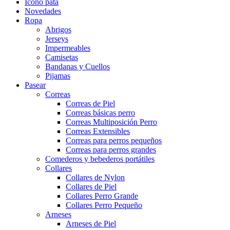
Icono pata
Novedades
Ropa
Abrigos
Jerseys
Impermeables
Camisetas
Bandanas y Cuellos
Pijamas
Pasear
Correas
Correas de Piel
Correas básicas perro
Correas Multiposición Perro
Correas Extensibles
Correas para perros pequeños
Correas para perros grandes
Comederos y bebederos portátiles
Collares
Collares de Nylon
Collares de Piel
Collares Perro Grande
Collares Perro Pequeño
Arneses
Arneses de Piel