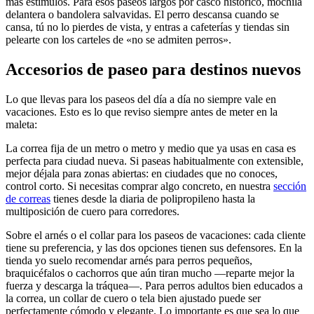
más estímulos. Para esos paseos largos por casco histórico, mochila
delantera o bandolera salvavidas. El perro descansa cuando se
cansa, tú no lo pierdes de vista, y entras a cafeterías y tiendas sin
pelearte con los carteles de «no se admiten perros».
Accesorios de paseo para destinos nuevos
Lo que llevas para los paseos del día a día no siempre vale en
vacaciones. Esto es lo que reviso siempre antes de meter en la
maleta:
La correa fija de un metro o metro y medio que ya usas en casa es
perfecta para ciudad nueva. Si paseas habitualmente con extensible,
mejor déjala para zonas abiertas: en ciudades que no conoces,
control corto. Si necesitas comprar algo concreto, en nuestra
sección
de correas
tienes desde la diaria de polipropileno hasta la
multiposición de cuero para corredores.
Sobre el arnés o el collar para los paseos de vacaciones: cada cliente
tiene su preferencia, y las dos opciones tienen sus defensores. En la
tienda yo suelo recomendar arnés para perros pequeños,
braquicéfalos o cachorros que aún tiran mucho —reparte mejor la
fuerza y descarga la tráquea—. Para perros adultos bien educados a
la correa, un collar de cuero o tela bien ajustado puede ser
perfectamente cómodo y elegante. Lo importante es que sea lo que