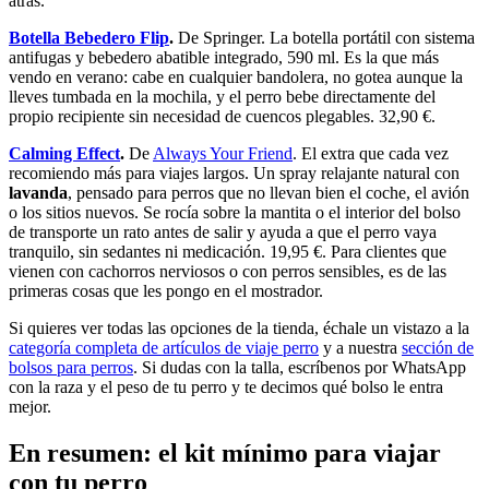
atrás.
Botella Bebedero Flip
.
De Springer. La botella portátil con sistema
antifugas y bebedero abatible integrado, 590 ml. Es la que más
vendo en verano: cabe en cualquier bandolera, no gotea aunque la
lleves tumbada en la mochila, y el perro bebe directamente del
propio recipiente sin necesidad de cuencos plegables. 32,90 €.
Calming Effect
.
De
Always Your Friend
. El extra que cada vez
recomiendo más para viajes largos. Un spray relajante natural con
lavanda
, pensado para perros que no llevan bien el coche, el avión
o los sitios nuevos. Se rocía sobre la mantita o el interior del bolso
de transporte un rato antes de salir y ayuda a que el perro vaya
tranquilo, sin sedantes ni medicación. 19,95 €. Para clientes que
vienen con cachorros nerviosos o con perros sensibles, es de las
primeras cosas que les pongo en el mostrador.
Si quieres ver todas las opciones de la tienda, échale un vistazo a la
categoría completa de artículos de viaje perro
y a nuestra
sección de
bolsos para perros
. Si dudas con la talla, escríbenos por WhatsApp
con la raza y el peso de tu perro y te decimos qué bolso le entra
mejor.
En resumen: el kit mínimo para viajar
con tu perro