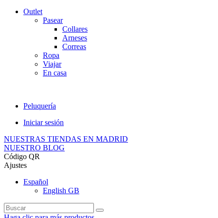
Outlet
Pasear
Collares
Arneses
Correas
Ropa
Viajar
En casa
Peluquería
Iniciar sesión
NUESTRAS TIENDAS EN MADRID
NUESTRO BLOG
Código QR
Ajustes
Español
English GB
Haga clic para más productos.