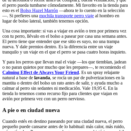
el perro pueda tumbarse cómodamente. Mi favorito en la tienda para
esto es el
Bolso Hazel Marrón
—ahora te lo cuento en la selección
—. Si prefieres una
mochila transporte perro viaje
al hombro en
lugar de bolso lateral, también tenemos opción.
Una cosa importante: si vas a viajar en avión o tren por primera vez
con tu perro, llévalo en el bolso a pasear por casa una semana antes.
El perro tiene que entender que ese sitio es suyo, no una trampa
nueva. Y dale premios dentro. Es la diferencia entre un viaje
tranquilo y un viaje en el que el perro se pasa cuatro horas inquieto.
Y para los perros que llevan mal el viaje —los que tiemblan, jadean
o no paran quietos por mucho que les prepares—, te recomiendo el
Calming Effect de Always Your Friend
. Es un spray relajante
natural a base de
lavanda
, se rocía un par de pulverizaciones en la
mantita o dentro del bolso un rato antes de salir, y ayuda mucho a
calmar al perro sin sedantes ni medicación. Vale 19,95 €. En la
tienda lo tenemos como recurso fijo para clientes que viajan en
avión por primera vez con un perro nervioso.
A pie o en ciudad nueva
Cuando estés en destino paseando por una ciudad nueva, el perro
pequeño puede cansarse antes de lo habitual: más calor, más ruido,