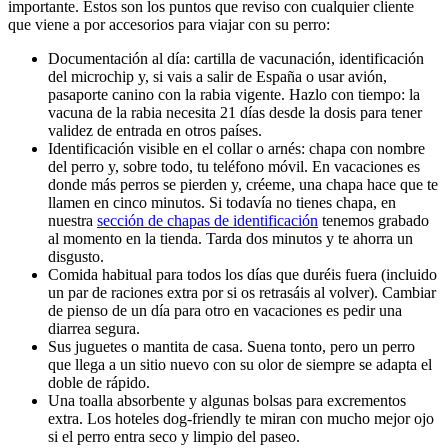
importante. Estos son los puntos que reviso con cualquier cliente
que viene a por accesorios para viajar con su perro:
Documentación al día: cartilla de vacunación, identificación
del microchip y, si vais a salir de España o usar avión,
pasaporte canino con la rabia vigente. Hazlo con tiempo: la
vacuna de la rabia necesita 21 días desde la dosis para tener
validez de entrada en otros países.
Identificación visible en el collar o arnés: chapa con nombre
del perro y, sobre todo, tu teléfono móvil. En vacaciones es
donde más perros se pierden y, créeme, una chapa hace que te
llamen en cinco minutos. Si todavía no tienes chapa, en
nuestra
sección de chapas de identificación
tenemos grabado
al momento en la tienda. Tarda dos minutos y te ahorra un
disgusto.
Comida habitual para todos los días que duréis fuera (incluido
un par de raciones extra por si os retrasáis al volver). Cambiar
de pienso de un día para otro en vacaciones es pedir una
diarrea segura.
Sus juguetes o mantita de casa. Suena tonto, pero un perro
que llega a un sitio nuevo con su olor de siempre se adapta el
doble de rápido.
Una toalla absorbente y algunas bolsas para excrementos
extra. Los hoteles dog-friendly te miran con mucho mejor ojo
si el perro entra seco y limpio del paseo.