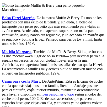
Bolso Hazel Marrón
.
De la marca Muffin & Berry. Es uno de los
productos con más éxito de la tienda y, sin duda, el bolso de
transporte para perro pequeño que más recomiendo para viajes en
avión o tren. Acolchado, con apertura superior con malla para
ventilación, asas y bandolera regulable, y un acabado en marrón que
es práctico y bonito a la vez. Pensado para perros toy y mini, hasta
unos seis kilos. 159 €.
Mochila Margaret
.
También de Muffin & Berry. Si lo que buscas
es una mochila —en lugar de bolso lateral— para llevar al perro a la
espalda en paseos largos por ciudad nueva, esta es la mía.
Acolchada, con apertura frontal, mismas tallas de uso que la Hazel.
La recomiendo a familias muy activas o que se mueven mucho con
el perro en transportes públicos. 129 €.
Cama para coche Mary
.
De AntePrima. Esta es la cama de coche
con la que más viajamos —en familia, literal—. Anclaje pasante
para el cinturón, cojín interior mullido, totalmente desenfundable
para lavar y disponible en
rosa pespuntes
o
topo
según el color del
coche o del perro. 109 €. Es de esos accesorios que parecen un
capricho hasta que viajas con ella, y entonces ya no quieres volver