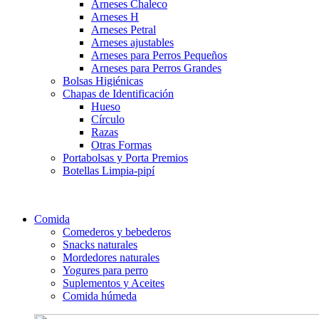
Arneses Chaleco
Arneses H
Arneses Petral
Arneses ajustables
Arneses para Perros Pequeños
Arneses para Perros Grandes
Bolsas Higiénicas
Chapas de Identificación
Hueso
Círculo
Razas
Otras Formas
Portabolsas y Porta Premios
Botellas Limpia-pipí
Comida
Comederos y bebederos
Snacks naturales
Mordedores naturales
Yogures para perro
Suplementos y Aceites
Comida húmeda