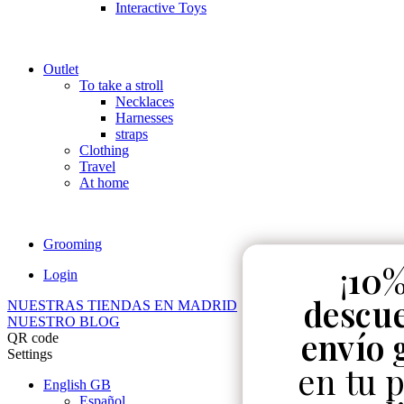
Interactive Toys
Outlet
To take a stroll
Necklaces
Harnesses
straps
Clothing
Travel
At home
Grooming
¡
10%
Login
descu
NUESTRAS TIENDAS EN MADRID
NUESTRO BLOG
envío 
QR code
Settings
en tu 
English GB
Español