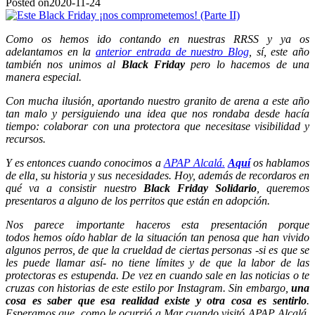
Posted on
2020-11-24
Como os hemos ido contando en nuestras RRSS y ya os
adelantamos en la
anterior entrada de nuestro Blog
, sí, este año
también nos unimos al
Black Friday
pero lo hacemos de una
manera especial.
Con mucha ilusión, aportando nuestro granito de arena a este año
tan malo y persiguiendo una idea que nos rondaba desde hacía
tiempo: colaborar con una protectora que necesitase visibilidad y
recursos.
Y es entonces cuando conocimos a
APAP Alcalá.
Aquí
os hablamos
de ella, su historia y sus necesidades. Hoy, además de recordaros en
qué va a consistir nuestro
Black Friday
Solidario
, queremos
presentaros a alguno de los perritos que están en adopción.
Nos parece importante haceros esta presentación porque
todos hemos oído hablar de la situación tan penosa que han vivido
algunos perros, de que la crueldad de ciertas personas -si es que se
les puede llamar así- no tiene límites y de que la labor de las
protectoras es estupenda. De vez en cuando sale en las noticias o te
cruzas con historias de este estilo por Instagram. Sin embargo,
una
cosa es saber que esa realidad existe y otra cosa es sentirlo
.
Esperamos que, como le ocurrió a Mar cuando visitó APAP Alcalá,