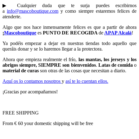
▶︎
Cualquier duda que te surja puedes escribirnos
a
info@mascoboutique.com
y como siempre estaremos felices de
atenderte.
Algo que nos hace inmensamente felices es que a partir de ahora
¡
Mascoboutique
es
PUNTO DE RECOGIDA
de
APAP Alcalá
!
Ya podéis empezar a dejar en nuestras tiendas todo aquello que
queráis donar y se lo haremos llegar a la protectora.
Ahora que empieza realmente el frío,
las mantas, los jerseys y lo
s
abrigos siempre, SIEMPRE son bienvenidos
.
Latas de comida
o
material de curas
son otras de las cosas que necesitan a diario.
Aquí os lo contamos nosotros
y
así te lo cuentan ellos.
¡Gracias por acompañarnos!
FREE SHIPPING
From € 60 your domestic shipping will be free