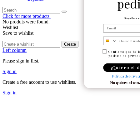
ped
Click for more products.
*En pedidos supe
No produts were found.
Wishlist
Save to wishlist
Numero de telefono
Create
Left column
Confirmo que he l
política de privac
Please sign in first.
¡Quiero el 
Sign in
Política de Privac
Create a free account to use wishlists.
No quiero el 10%
Sign in