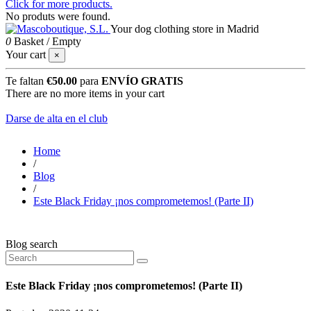
Click for more products.
No produts were found.
Your dog clothing store in Madrid
0
Basket
/
Empty
Your cart
×
Te faltan
€50.00
para
ENVÍO GRATIS
There are no more items in your cart
Darse de alta en el club
Home
/
Blog
/
Este Black Friday ¡nos comprometemos! (Parte II)
Blog search
Este Black Friday ¡nos comprometemos! (Parte II)