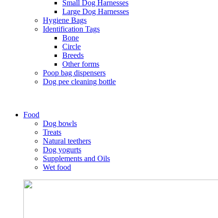
Small Dog Harnesses
Large Dog Harnesses
Hygiene Bags
Identification Tags
Bone
Circle
Breeds
Other forms
Poop bag dispensers
Dog pee cleaning bottle
Food
Dog bowls
Treats
Natural teethers
Dog yogurts
Supplements and Oils
Wet food