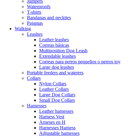
Jumpers
Waterproofs
T-shirts
Bandanas and neckties
Pajamas
Walking
Leashes
Leather leashes
Correas básicas
Multiposition Dog Leash
Extendable leashes
Correas para perros pequeños o perros toy
Large dog leashes
Portable feeders and waterers
Collars
Nylon Collars
Leather Collars
Large Dog Collars
Small Dog Collars
Harnesses
Leather harnesses
Harness Vest
Arneses en H
Harnesses Harness
Adjustable harnesses